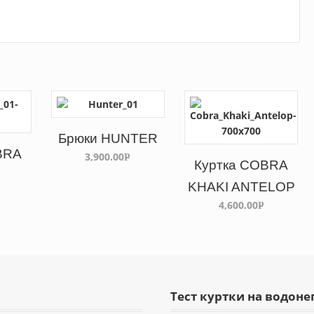
Брюки HUNTER
BRA
3,900.00
Р
Куртка COBRA
УБ.
KHAKI ANTELOP
4,600.00
Р
Б.
УБ.
Тест куртки на водон