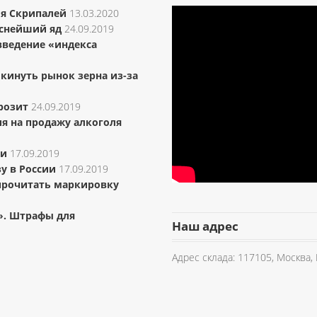
я Скрипалей
13.03.2020
снейший яд
24.09.2019
введение «индекса
кинуть рынок зерна из-за
розит
24.09.2019
ия на продажу алкоголя
ии
17.09.2019
у в России
17.09.2019
 прочитать маркировку
». Штрафы для
Наш адрес
Адрес склада: 117105, Москва, 