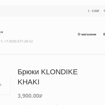
0.00
Р
УБ.
"
О магазине
; +7 (929) 677-28-52
Брюки KLONDIKE
KHAKI
3,900.00
Р
УБ.