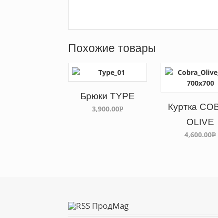
Похожие товары
Брюки TYPE
Куртка CO
3,900.00
Р
OLIVE
УБ.
4,600.00
Р
У
ПродМаg